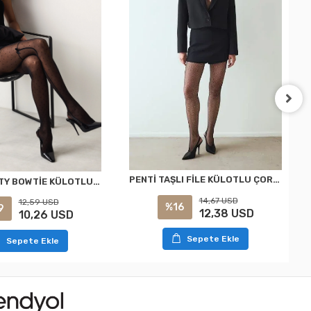
PENTİ TAŞLI FİLE KÜLOTLU ÇORAP SİYAH S/M
PENTİ DOTTY BOWTİE KÜLOTLU ÇORAP SİYAH L/XL
14,67 USD
12,59 USD
%16
9
12,38 USD
10,26 USD
Sepete Ekle
Sepete Ekle