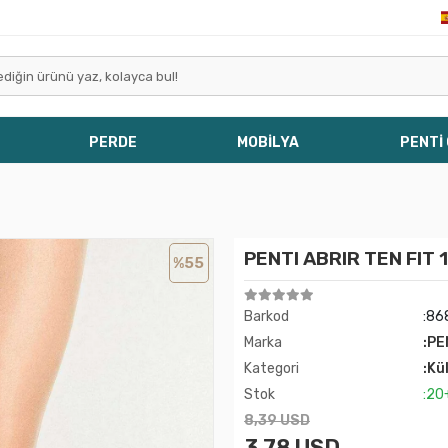
PERDE
MOBİLYA
PENTİ
PENTI ABRIR TEN FIT 
%55
Barkod
:86
Marka
:PE
Kategori
:Kü
Stok
:20
8,39 USD
3,78 USD