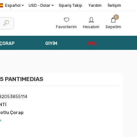
Español
USD - Dolar
Sipariş Takip
Yardım
İletişim
0
Favorilerim
Hesabım
Sepetim
 ÇORAP
GİYİM
HALI
15 PANTIMEDIAS
82053855114
NTİ
lotlu Çorap
+