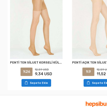
PENTİ TEN SİLUET KORSELİ KÜLOTLU ÇORAP XXL
12,59 USD
12,59 
%26
%9
9,34 USD
11,52
Sepete Ekle
Sepete Ek