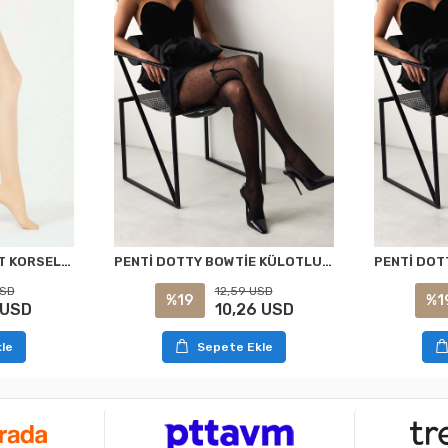
PENTİ DOTTY BOWTİE KÜLOTLU ÇORAP SİYAH S/M
PENTİ AÇIK TEN SİLUET KORSELİ KÜLOTLU ÇORAP XXL
12,59 USD
USD
%19
%1
10,26 USD
 USD
Sepete Ekle
le