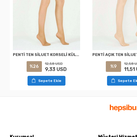
PENTİ TEN SİLUET KORSELİ KÜLOTLU ÇORAP XXL
12,58 USD
12,58 
%26
%9
9,33 USD
11,51
Sepete Ekle
Sepete Ek
Kurumsal
Müşteri Hizmet