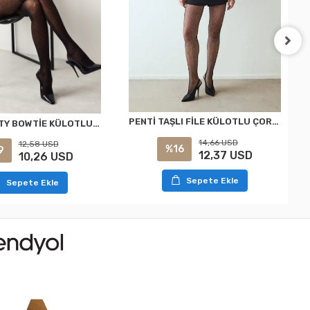
PENTİ TAŞLI FİLE KÜLOTLU ÇORAP SİYAH S/M
PENTİ DOTTY BOWTİE KÜLOTLU ÇORAP SİYAH L/XL
14,66 USD
12,58 USD
%16
9
12,37 USD
10,26 USD
Sepete Ekle
Sepete Ekle