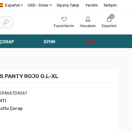
Español
USD - Dolar
Sipariş Takip
Yardım
İletişim
0
Favorilerim
Hesabım
Sepetim
 ÇORAP
GİYİM
HALI
S PANTY ROJO G.L-XL
59466704561
NTİ
lotlu Çorap