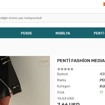
PERDE
MOBİLYA
PENTİ
PENTİ FASHİON MEDIA
%47
Barkod
:43
Marka
:PE
Kategori
:Kü
Stok
:17
14,53 USD
7,66 USD