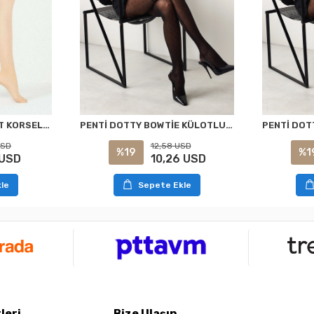
PENTİ DOTTY BOWTİE KÜLOTLU ÇORAP SİYAH S/M
PENTİ AÇIK TEN SİLUET KORSELİ KÜLOTLU ÇORAP XXL
12,58 USD
USD
%19
%1
10,26 USD
 USD
Sepete Ekle
le
leri
Bize Ulaşın