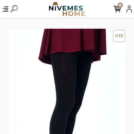
0
%13