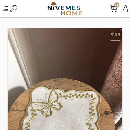
0
%58