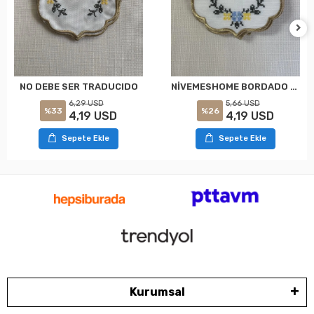
NİVEMESHOME BORDADO DE PUNTO DE CRUZ OVAL AMARILLO-AZUL (6 UNIDADES) SERVILLETAS DE COCTEL DE LINO PARA LA PRESENTACIÓN DE CAFÉ
NO DEBE SER TRADUCIDO
5,66 USD
6,29 USD
%26
%33
4,19 USD
4,19 USD
Sepete Ekle
Sepete Ekle
Kurumsal