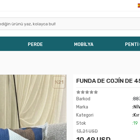
PERDE
MOBİLYA
PENTİ
FUNDA DE COJÍN DE 
%21
Barkod
:88
Marka
:Nİ
Kategori
:Kı
Stok
:19
13,21 USD
10,49 USD