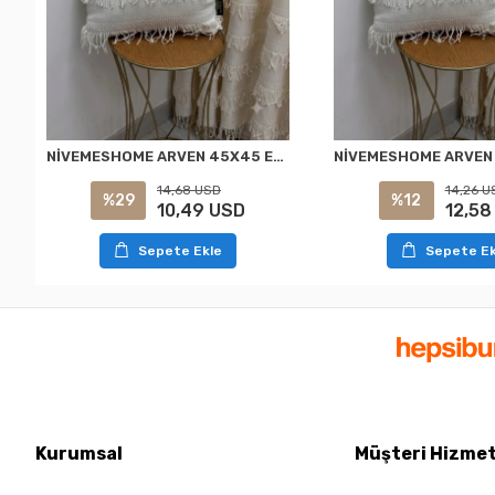
NİVEMESHOME ARVEN 45X45 EKRU KIRLENT KILIFI
14,68 USD
14,26 U
%29
%12
10,49 USD
12,58
Sepete Ekle
Sepete Ek
Kurumsal
Müşteri Hizmet