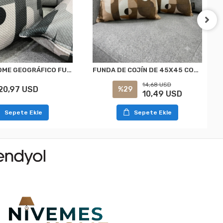
NIVEMESHOME GEOGRÁFICO FUNDO NEGRO GRISÁCEO 45X45 FUNDA DE COJÍN
FUNDA DE COJÍN DE 45X45 CON ESTAMPADO GEOMÉTRICO BEIGE Y CAFÉ
14,68 USD
20,97 USD
%29
10,49 USD
Sepete Ekle
Sepete Ekle