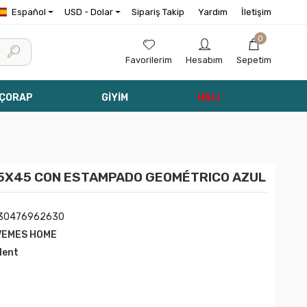
Español
USD - Dolar
Sipariş Takip
Yardım
İletişim
0
Favorilerim
Hesabım
Sepetim
 ÇORAP
GİYİM
HALI
45X45 CON ESTAMPADO GEOMÉTRICO AZUL
30476962630
VEMES HOME
rlent