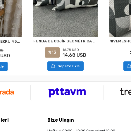
FUNDA DE COJÍN GEOMÉTRICA ANTRACITA-VERDE DE 45X45 NIVEMESHOME
NİVEMESHOME ARVEN EKRU 45X45 DOLGULU KIRLENT KILIFI
16,78 USD
SD
%13
14,68 USD
 USD
Sepete Ekle
le
leri
Bize Ulaşın
Haftaiçi 09:00 - 19:00 Cumartesi 10:00 -