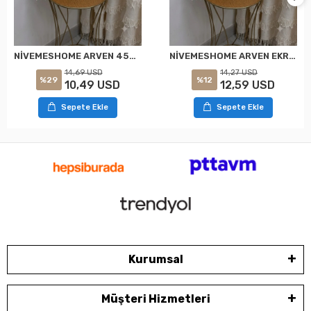
NİVEMESHOME ARVEN 45X45 EKRU KIRLENT KILIFI
NİVEMESHOME ARVEN EKRU 45X45 DOLGULU KIRLENT KILIFI
14,69 USD
14,27 USD
%29
%12
10,49 USD
12,59 USD
Sepete Ekle
Sepete Ekle
Kurumsal
Müşteri Hizmetleri