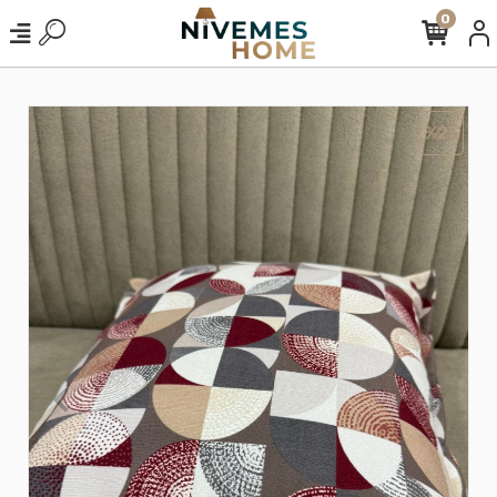
0
%25