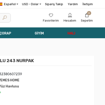
Español
USD - Dolar
Sipariş Takip
Yardım
İletişim
0
Favorilerim
Hesabım
Sepetim
 ÇORAP
GİYİM
HALI
VLU 243 NURPAK
32380607239
VEMES HOME
 Yüz Havlusu
+