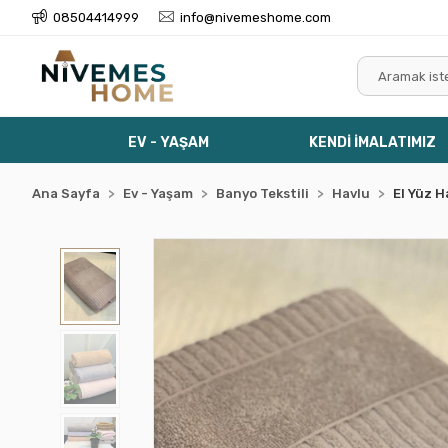
08504414999
info@nivemeshome.com
EV - YAŞAM
KENDİ İMALATIMIZ
Ana Sayfa
Ev - Yaşam
Banyo Tekstili
Havlu
El Yüz H