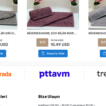
NİVEMESHOME 239 KİLİM GRİ HAVLU NURPAK
NİVEMESHOME 239 KİLİM MOR HAVLU NURPAK
SD
11,74 USD
%11
%1
 USD
10,49 USD
le
Sepete Ekle
leri
Bize Ulaşın
Haftaiçi 09:00 - 19:00 Cumartesi 10:00 -