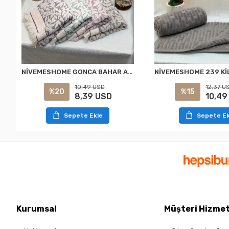
NİVEMESHOME GONCA BAHAR ASORTİ HAVLU
10,49 USD
12,37 U
%20
%15
8,39 USD
10,49
Sepete Ekle
Sepete Ek
Kurumsal
Müşteri Hizmet