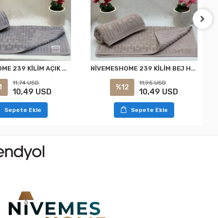
NİVEMESHOME 239 KİLİM AÇIK GRİ HAVLU NURPAK
NİVEMESHOME 239 KİLİM BEJ HAVLU NURPAK
11,74 USD
11,95 USD
1
%12
10,49 USD
10,49 USD
Sepete Ekle
Sepete Ekle