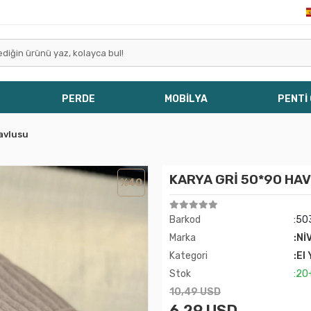
PERDE
MOBİLYA
PENTİ
avlusu
KARYA GRİ 50*90 HA
%40
Barkod
:50
Marka
:Nİ
Kategori
:El
Stok
:20
10,49 USD
6,29 USD