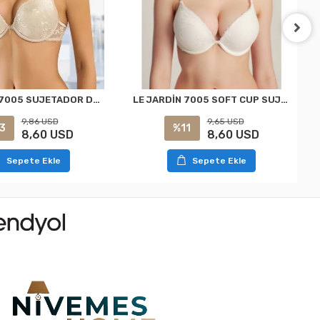
LE JARDİN 7005 SUJETADOR DE COPA SUAVE NEGRO
LE JARDİN 7005 SOFT CUP SUJETADOR BLANCO
9,86 USD
9,65 USD
3
%11
8,60 USD
8,60 USD
Sepete Ekle
Sepete Ekle