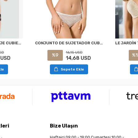
LE JARDİN 6042 ENCAJE CUBIERTO CONJUNTO DE SUJETADOR NEGRO
CONJUNTO DE SUJETADOR CUBIERTO DE ENCAJE LE JARDİN 6042 BLANCO
SD
16,15 USD
%1
%9
 USD
14,68 USD
le
Sepete Ekle
leri
Bize Ulaşın
Haftaiçi 09:00 - 19:00 Cumartesi 10:00 -