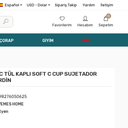
Español
USD - Dolar
Sipariş Takip
Yardım
İletişim
0
Favorilerim
Hesabım
Sepetim
 ÇORAP
GİYİM
HALI
 TÜL KAPLI SOFT C CUP SUJETADOR
RDİN
98276050625
VEMES HOME
tyen