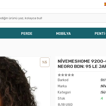
PERDE
MOBİLYA
PENTİ
NİVEMESHOME 9200-C
%5
NEGRO BDN: 95 LE JA
Barkod
:86
Marka
:Nİ
Kategori
:Sü
Stok
:4
8,18 USD