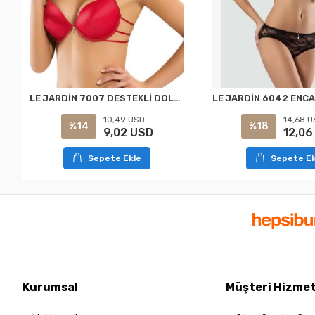
LE JARDİN 7007 DESTEKLİ DOLGULU BİYELİ ARKASI DEKOLTELİ SÜTYEN KIRMIZI
10,49 USD
14,68 U
%14
%18
9,02 USD
12,06
Sepete Ekle
Sepete Ek
Kurumsal
Müşteri Hizmet