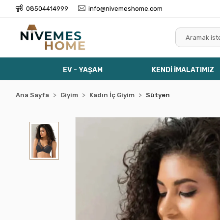
08504414999
info@nivemeshome.com
EV - YAŞAM
KENDİ İMALATIMIZ
Ana Sayfa
Giyim
Kadın İç Giyim
Sütyen