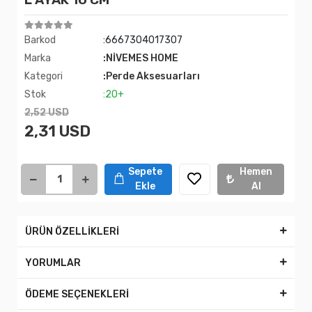
Barkod
:6667304017307
Marka
:NİVEMES HOME
Kategori
:Perde Aksesuarları
Stok
:20+
2,52 USD
2,31 USD
Sepete
Hemen
Ekle
Al
ÜRÜN ÖZELLİKLERİ
YORUMLAR
ÖDEME SEÇENEKLERİ