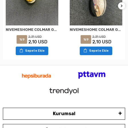
NIVEMESHOME COLMAR GOLD IMANLI PERDE TOKASI
NIVEMESHOME COLMAR GANCHEO DE CORTINA MAGNÉTICO DE PLATA
2,31 USD
2,31 USD
%9
%9
2,10 USD
2,10 USD
Sepete Ekle
Sepete Ekle
Kurumsal