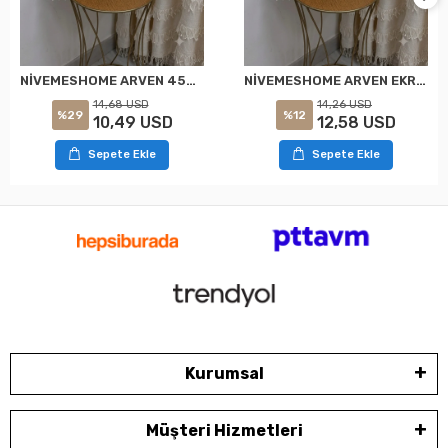
NİVEMESHOME ARVEN 45X45 EKRU KIRLENT KILIFI
NİVEMESHOME ARVEN EKRU 45X45 DOLGULU KIRLENT KILIFI
14,68 USD
14,26 USD
%29
%12
10,49 USD
12,58 USD
Sepete Ekle
Sepete Ekle
Kurumsal
Müşteri Hizmetleri