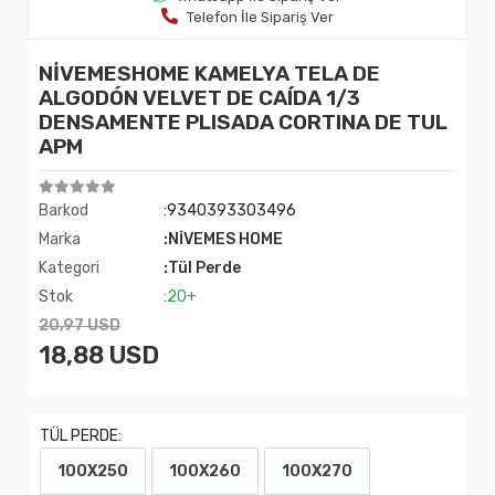
Telefon İle Sipariş Ver
NİVEMESHOME KAMELYA TELA DE
ALGODÓN VELVET DE CAÍDA 1/3
DENSAMENTE PLISADA CORTINA DE TUL
APM
Barkod
:9340393303496
Marka
:NİVEMES HOME
Kategori
:Tül Perde
Stok
:20+
20,97 USD
18,88 USD
TÜL PERDE:
100X250
100X260
100X270