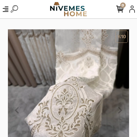
0
%10