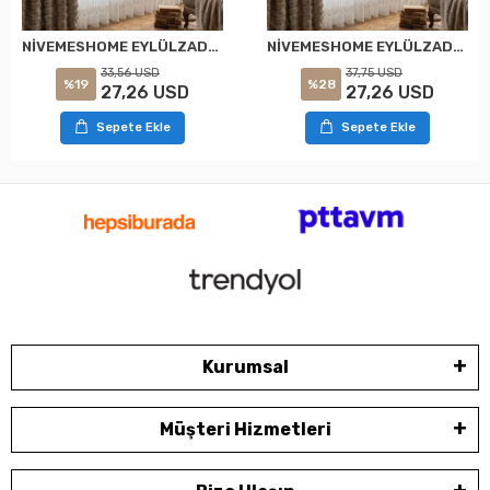
NİVEMESHOME EYLÜLZADE GOLD DETAY 1/2,5 PİLELİ TÜL PERDE APM
NİVEMESHOME EYLÜLZADE GOLD DETAY 1/3 PİLELİ TÜL PERDE APM
33,56 USD
37,75 USD
%19
%28
27,26 USD
27,26 USD
Sepete Ekle
Sepete Ekle
Kurumsal
Müşteri Hizmetleri