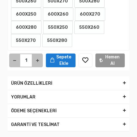
500X260
500X270
500X280
600X250
600X260
600X270
600X280
550X250
550X260
550X270
550X280
Sepete
Hemen
Ekle
Al
ÜRÜN ÖZELLİKLERİ
YORUMLAR
ÖDEME SEÇENEKLERİ
GARANTİ VE TESLİMAT