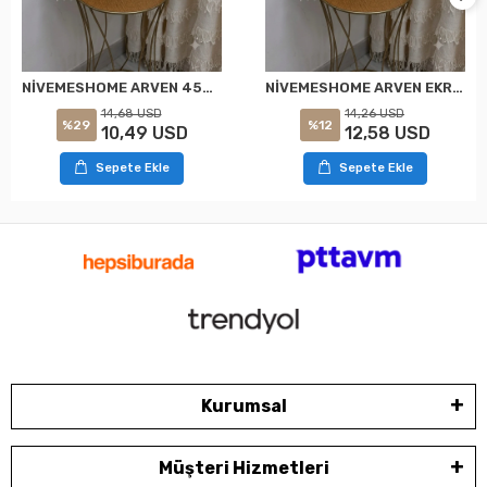
NİVEMESHOME ARVEN 45X45 EKRU KIRLENT KILIFI
NİVEMESHOME ARVEN EKRU 45X45 DOLGULU KIRLENT KILIFI
14,68 USD
14,26 USD
%29
%12
10,49 USD
12,58 USD
Sepete Ekle
Sepete Ekle
Kurumsal
Müşteri Hizmetleri