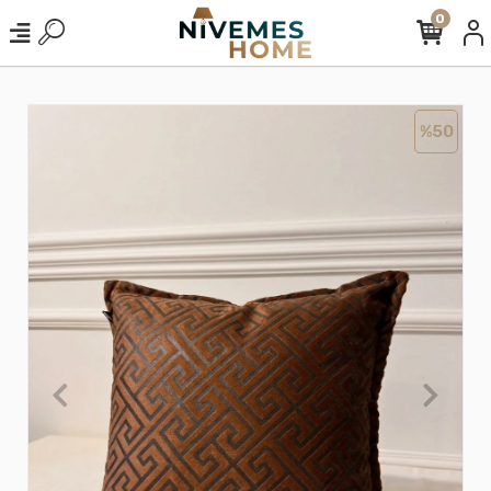
0
%50