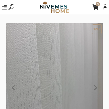
0
%13