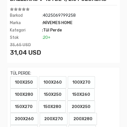
Barkod
:4025069799258
Marka
:NİVEMES HOME
Kategori
:Tül Perde
Stok
:20+
35,65 USD
31,04 USD
TÜL PERDE:
100X250
100X260
100X270
100X280
150X250
150X260
150X270
150X280
200X250
200X260
200X270
200X280