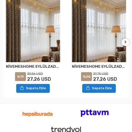
NİVEMESHOME EYLÜLZADE GOLD DETAY 1/2,5 PİLELİ TÜL PERDE APM
NİVEMESHOME EYLÜLZADE GOLD DETAY 1/3 PİLELİ TÜL PERDE APM
33,56 USD
37,75 USD
%19
%28
27,26 USD
27,26 USD
Sepete Ekle
Sepete Ekle