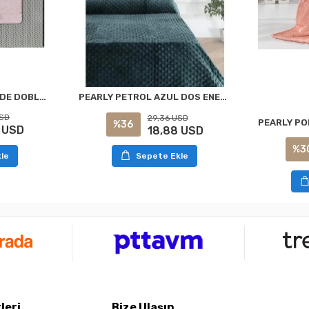
MANTA DE PRESTIGIO DE DOBLE TAMAÑO POLVO ÖZDİLEK
PEARLY PETROL AZUL DOS ENEROSA Y SUAVE CUBRECAMA DE DOS PLAZAS DE MERINO
USD
29,36 USD
%36
 USD
18,88 USD
%3
le
Sepete Ekle
leri
Bize Ulaşın