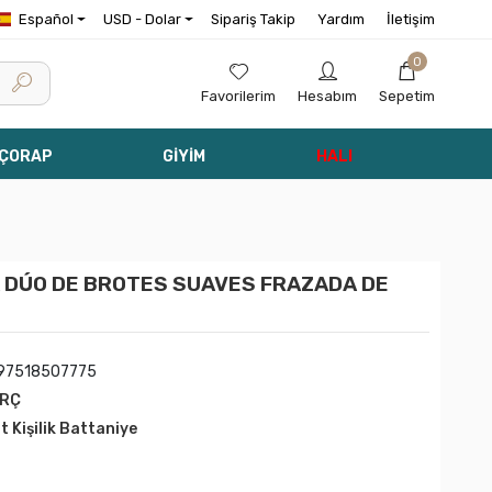
Español
USD - Dolar
Sipariş Takip
Yardım
İletişim
0
Favorilerim
Hesabım
Sepetim
 ÇORAP
GİYİM
HALI
 DÚO DE BROTES SUAVES FRAZADA DE
97518507775
URÇ
ft Kişilik Battaniye