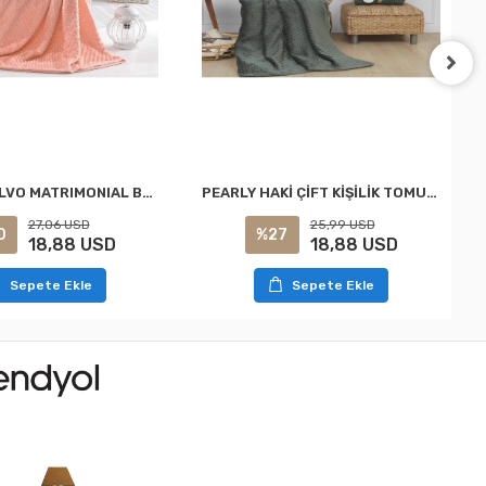
PEARLY POLVO MATRIMONIAL BROTE SUAVE MANTA MERINO
PEARLY HAKİ ÇİFT KİŞİLİK TOMURCUK SOFT BATTANİYE MERİNOS
27,06 USD
25,99 USD
0
%27
18,88 USD
18,88 USD
Sepete Ekle
Sepete Ekle