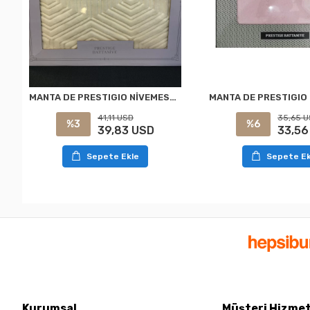
MANTA DE PRESTIGIO NİVEMESHOME BEJ PARA DOS PERSONAS ÖZDİLEK
41,11 USD
35,65 
%3
%6
39,83 USD
33,56
Sepete Ekle
Sepete Ek
Kurumsal
Müşteri Hizmet