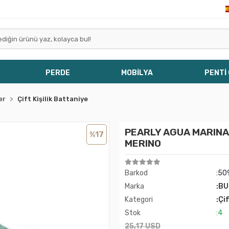
PERDE
MOBİLYA
PENTİ
er
Çift Kişilik Battaniye
PEARLY AGUA MARINA
%17
MERINO
Barkod
:50
Marka
:B
Kategori
:Çi
Stok
:4
25,17 USD