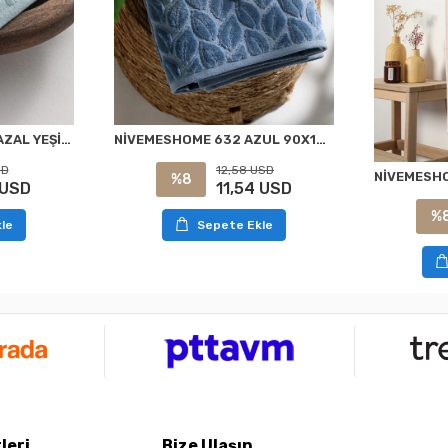
NİVEMESHOME 249 HAZAL YEŞİL JAKARLI HAVLU NURPAK
NİVEMESHOME 632 AZUL 90X150 HAZAL TOALLA DE BAÑO NURPAK
SD
12,58 USD
%8
 USD
11,54 USD
%
le
Sepete Ekle
leri
Bize Ulaşın