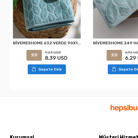
NİVEMESHOME 632 VERDE 90X150 HAZAL TOALLA DE BAÑO NURPAK
9,23 USD
6,92 U
%9
%9
8,39 USD
6,29
Sepete Ekle
Sepete Ek
Kurumsal
Müşteri Hizmet