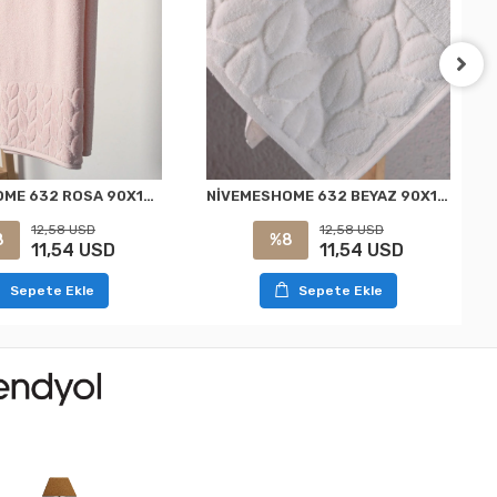
NİVEMESHOME 632 BEYAZ 90X150 HAZAL BANYO HAVLUSU NURPAK
NİVEMESHOME 632 ROSA 90X150 TOALLA DE BAÑO HAZAL NURPAK
12,58 USD
12,58 USD
%8
8
11,54 USD
11,54 USD
Sepete Ekle
Sepete Ekle