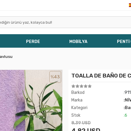
PERDE
MOBİLYA
PENTİ
avlusu
TOALLA DE BAÑO DE 
%43
Barkod
:91
Marka
:Nİ
Kategori
:Ba
Stok
:6
8,39 USD
4,82 USD