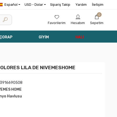
Español
USD - Dolar
Sipariş Takip
Yardım
İletişim
0
Favorilerim
Hesabım
Sepetim
 ÇORAP
GİYİM
HALI
COLORES LILA DE NIVEMESHOME
13916690508
VEMES HOME
nyo Havlusu