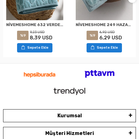
NİVEMESHOME 632 VERDE 90X150 HAZAL TOALLA DE BAÑO NURPAK
NİVEMESHOME 249 HAZAL YEŞİL JAKARLI HAVLU NURPAK
9,23 USD
6,92 USD
%9
%9
8,39 USD
6,29 USD
Sepete Ekle
Sepete Ekle
Kurumsal
Müşteri Hizmetleri