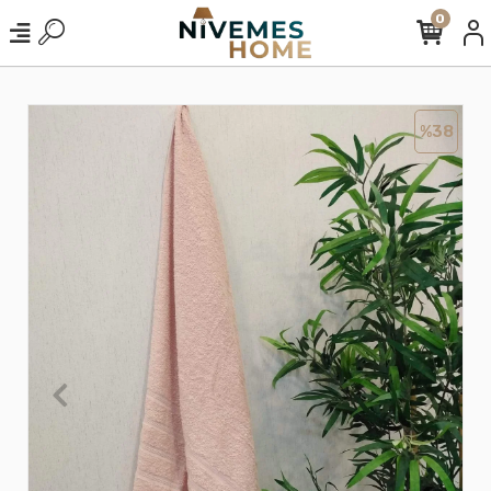
0
%38