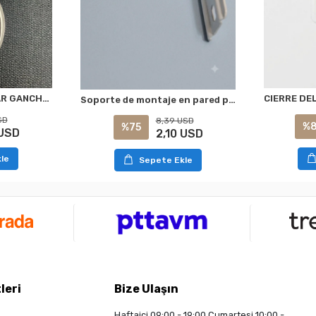
NIVEMESHOME COLMAR GANCHEO DE CORTINA MAGNÉTICO DE PLATA
Soporte de montaje en pared para cortina enrollable de cebra con uña de pie L de 7 cm
SD
8,39 USD
%8
%75
 USD
2,10 USD
le
Sepete Ekle
leri
Bize Ulaşın
Haftaiçi 09:00 - 19:00 Cumartesi 10:00 -