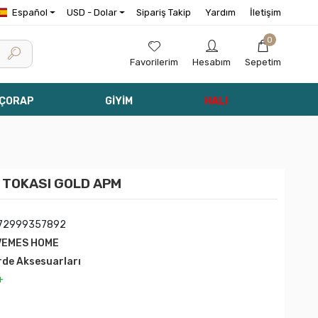
Español
USD - Dolar
Sipariş Takip
Yardım
İletişim
0
Favorilerim
Hesabım
Sepetim
 ÇORAP
GİYİM
HALI
 TOKASI GOLD APM
72999357892
VEMES HOME
rde Aksesuarları
+