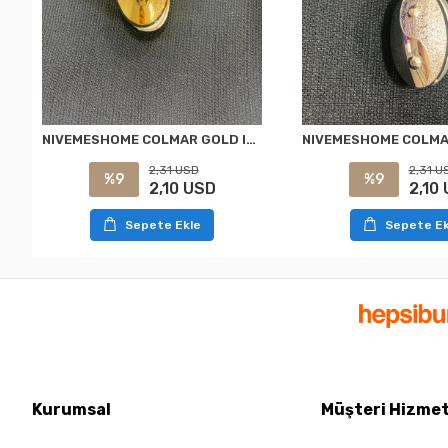
NIVEMESHOME COLMAR GOLD IMANLI PERDE TOKASI
2,31 USD
2,31 U
%9
%9
2,10 USD
2,10
Sepete Ekle
Sepete Ek
Kurumsal
Müşteri Hizmet