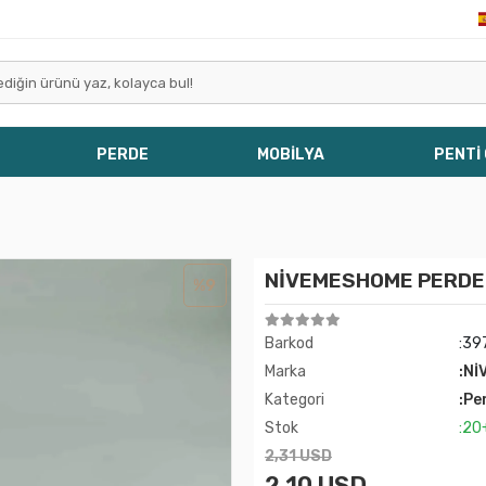
PERDE
MOBİLYA
PENTİ
NİVEMESHOME PERDE
%9
Barkod
:39
Marka
:Nİ
Kategori
:Pe
Stok
:20
2,31 USD
2,10 USD