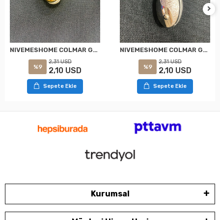
NIVEMESHOME COLMAR GOLD IMANLI PERDE TOKASI
NIVEMESHOME COLMAR GANCHEO DE CORTINA MAGNÉTICO DE PLATA
2,31 USD
2,31 USD
%9
%9
2,10 USD
2,10 USD
Sepete Ekle
Sepete Ekle
Kurumsal