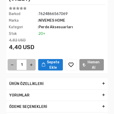
Barkod
:7624866567069
Marka
:NİVEMES HOME
Kategori
:Perde Aksesuarları
Stok
:20+
4,82 USD
4,40 USD
Sepete
Hemen
Ekle
Al
ÜRÜN ÖZELLİKLERİ
YORUMLAR
ÖDEME SEÇENEKLERİ