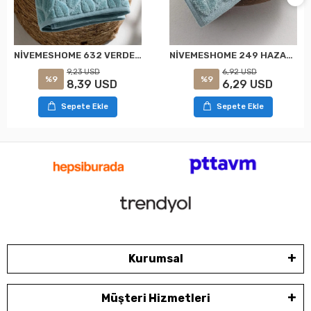
NİVEMESHOME 632 VERDE 90X150 HAZAL TOALLA DE BAÑO NURPAK
NİVEMESHOME 249 HAZAL YEŞİL JAKARLI HAVLU NURPAK
9,23 USD
6,92 USD
%9
%9
8,39 USD
6,29 USD
Sepete Ekle
Sepete Ekle
Kurumsal
Müşteri Hizmetleri