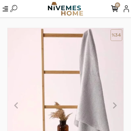
0
%34