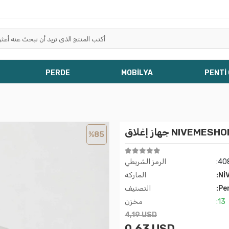
PERDE
MOBİLYA
PENTİ
%85
:40
الرمز الشريطي
:Nİ
الماركة
:Pe
التصنيف
:13
مخزن
4,19 USD
0,63 USD