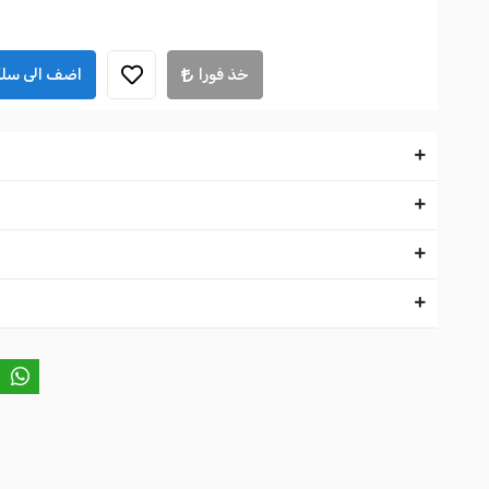
خذ فورا
اضف الى سلة