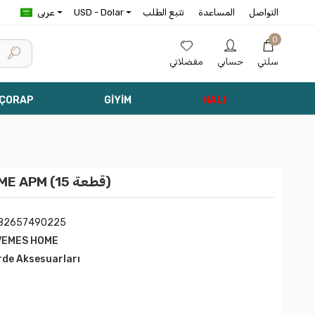
التواصل
المساعدة
تتبع الطلب
USD - Dolar
عربى
0
سلتي
حسابي
مفضلاتي
 ÇORAP
GİYİM
HALI
جهاز إغلاق NIVEMESHOME APM (15 قطعة)
82657490225
VEMES HOME
rde Aksesuarları