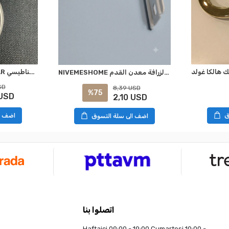
NİVEMESHOME COLMAR الستارة الفضية بمشبك مغناطيسي
NIVEMESHOME أداة تركيب حائط ستور الزرافة معدن القدم L 7 سم
SD
8,39 USD
%75
 USD
2,10 USD
ق
اضف ا
اضف الى سلة التسوق
اتصلوا بنا
Haftaiçi 09:00 - 19:00 Cumartesi 10:00 -