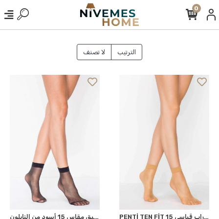
0
الترتيب
لا تصنف
PENTİ TEN FİT 15 سوكيت جوراب قياسي
بنطلون ضيق مقاس 15 أسود من النايلون