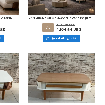
K TAKIMI
NİVEMESHOME MONACO 310X310 KÖŞE TAKIMI
4.404,37 USD
%5
USD
4.194,64 USD
ا
اضف الى سلة التسوق