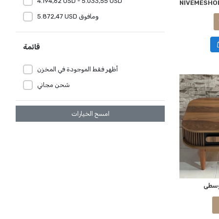
4.194,62 USD - 5.033,55 USD
5.872,47 USD ومافوق
قائمة
أظهر فقط الموجودة في المخزن
شحن مجاني
امسح الخيارات
وسطى