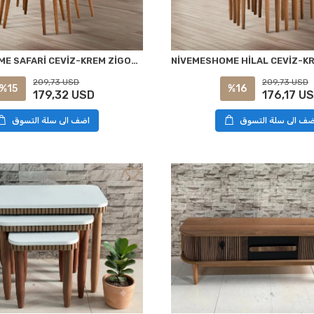
NIVEMESHOME SAFARİ CEVİZ-KREM ZİGON SEHPA
209,73 USD
209,73 USD
%15
%16
179,32 USD
176,17 U
ضف الى سلة التسوق
اضف الى سلة التسوق