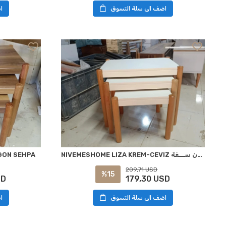
اضف الى سلة التسوق
ا
NIVEMESHOME LIZA KREM-CEVIZ زيغون ســـفة
İGON SEHPA
209,71 USD
%15
SD
179,30 USD
اضف الى سلة التسوق
ا