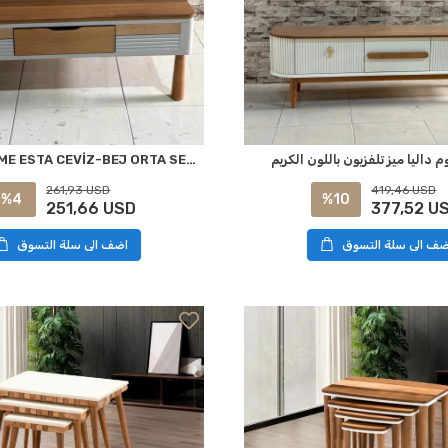
داليا ميز تلفزيون باللون الكريم
NİVEMESHOME ESTA CEVİZ-BEJ ORTA SEHPA
261,93 USD
419,46 USD
%4
%10
251,66 USD
377,52 U
ضف الى سلة التسوق
اضف الى سلة التسوق