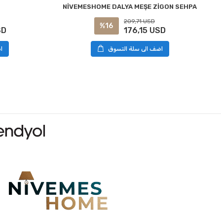
NİVEMESHOME DALYA MEŞE ZİGON SEHPA
209,71 USD
%16
SD
176,15 USD
اضف الى سلة التسوق
ا