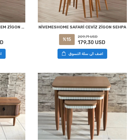
NİVEMESHOME HİLAL CEVİZ-KREM ZİGON SEHPA
NİVEMESHOME SAFARİ CEVİZ ZİGON SEHPA
209,71 USD
%15
SD
179,30 USD
ا
اضف الى سلة التسوق