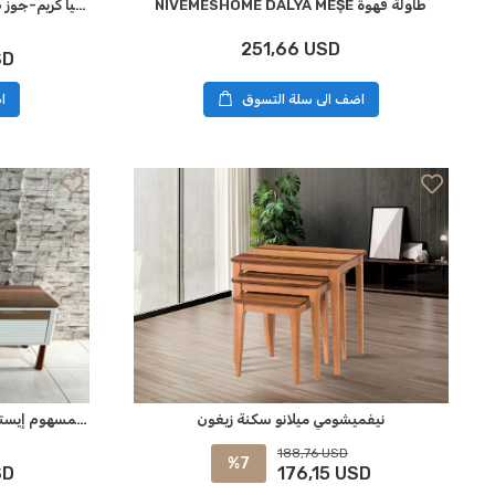
NIVEMESHOME DALYA MEŞE طاولة قهوة
NIVEMESHOME داليا كريم-جوز طاولة قهوة وسطية
251,66 USD
SD
اضف الى سلة التسوق
ا
نيفميشومي ميلانو سكنة زيغون
نيفمسهوم إيستا تابليت تلفزيون باللون البني والكريمي
188,76 USD
%7
SD
176,15 USD