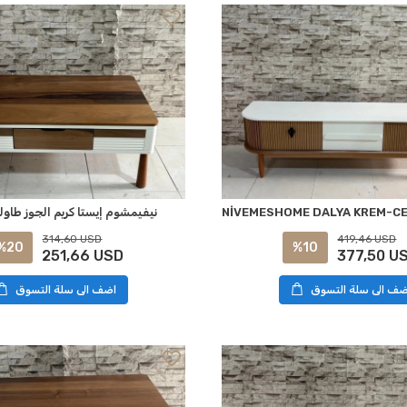
نيفيمشوم إيستا كريم الجوز طاو
314,60 USD
419,46 USD
%20
%10
251,66 USD
377,50 U
ضف الى سلة التسوق
اضف الى سلة التسوق