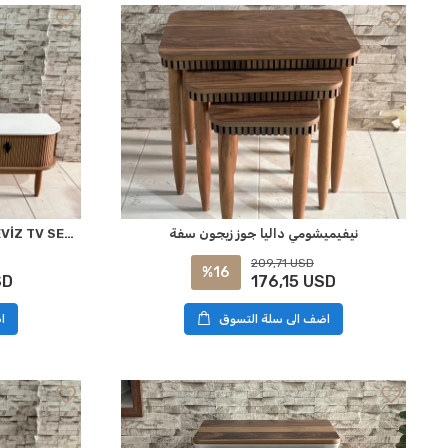
نيفيميشومي داليا جوز زيجون سفة
NİVEMESHOME DALYA KREM-CEVİZ TV SEHPASI
209,71 USD
%16
SD
176,15 USD
اضف الى سلة التسوق
ا