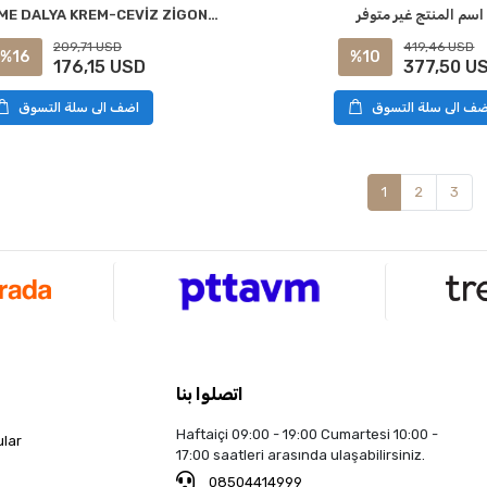
NİVEMESHOME DALYA KREM-CEVİZ ZİGON SEHPA
اسم المنتج غير متوفر
209,71 USD
419,46 USD
%16
%10
176,15 USD
377,50 U
اضف الى سلة التسوق
ضف الى سلة التسوق
1
2
3
اتصلوا بنا
Haftaiçi 09:00 - 19:00 Cumartesi 10:00 -
ular
17:00 saatleri arasında ulaşabilirsiniz.
08504414999