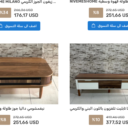
NIVEMESHOME MILANO جدول زيغون الجوز الكريمي
272,65 USD
266,36 USD
%8
%34
251,66 U
176,17 USD
ضف الى سلة التسوق
اضف الى سلة التسوق
نيفمشومي داليا جوز طاولة 
272,65 USD
419,46 USD
%8
%10
251,66 USD
377,52 U