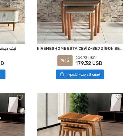
NİVEMESHOME ESTA CEVİZ-BEJ ZİGON SEHPA
نيف ميشوم 
209,73 USD
%15
179,32 USD
SD
اضف الى سلة التسوق
ا