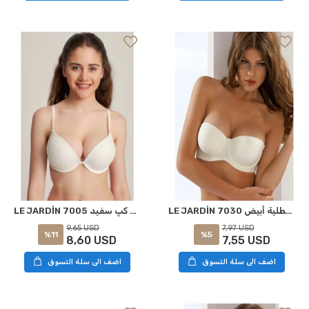
LE JARDİN 7030 حمالة صدر من السيليكون الميكرو مطلية أبيض
LE JARDİN 7005 براٹ سافٹ کپ سفید
7,97 USD
9,65 USD
%5
%11
7,55 USD
8,60 USD
اضف الى سلة التسوق
اضف الى سلة التسوق