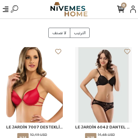
0
الترتيب
لا تصنف
LE JARDİN 7007 DESTEKLİ DOLGULU BİYELİ ARKASI DEKOLTELİ SÜTYEN KIRMIZI
LE JARDİN 6042 DANTEL KAPLI SÜTYEN TAKIMI SİYAH
10,49 USD
14,68 USD
%14
%18