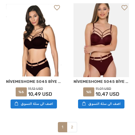
NİVEMESHOME 5045 BİYE ŞERİTLİ HALKALI SÜTYEN TAKIMI BORDO BDN:100 LE JARDİN
NİVEMESHOME 5045 BİYE ŞERİTLİ HALKALI SÜTYEN TAKIMI SİYAH BDN:95 LE JARDİN
11,01 USD
11,12 USD
%5
%6
10,47 USD
10,49 USD
اضف الى سلة التسوق
اضف الى سلة التسوق
1
2