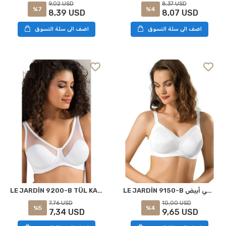
8,37 USD
9,02 USD
%4
%7
8,07 USD
8,39 USD
اضف الى سلة التسوق
اضف الى سلة التسوق
LE JARDİN 9150-B حمالة صدر ناعمة بدون سلك تجميعي أبيض
LE JARDİN 9200-B TÜL KAPLI SOFT CUP SÜTYEN BEYAZ
10,00 USD
7,76 USD
%4
%5
9,65 USD
7,34 USD