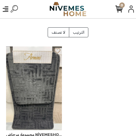
0
الترتيب
لا تصنف
مجموعة مرحاض NİVEMESHOME الأنثراسيت المنسوجة على نحو سلس وحركة الفراشة