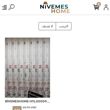
0
الترتيب
لا تصنف
NİVEMESHOME HYL00009.801 ESTE BEAR ÇOCUK ODASI 1/2.5 PİLE TÜL PERDE PEMBE APM
23,70 USD
%12