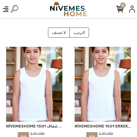
0
الترتيب
لا تصنف
NİVEMESHOME 1501 ERKEK ÇOCUK ASKILI ATLET BEYAZ NO:7 (10-11 YAŞ) BERRAK
NİVEMESHOME 1501 الأطفال الصبيان توب بدون أكمام أبيض رقم 6 (8-9 سنوات) شفاف
2,31 USD
2,31 USD
%9
%9