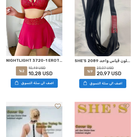
NIGHTLIGHT 3720-1 EROTİK GECELİK KIRMIZI L-XL
SHE'S 2089 فانتازي هارنس أسود اللون قياس واحد
10,49 USD
23,07 USD
%2
%9
10,28 USD
20,97 USD
اضف الى سلة التسوق
اضف الى سلة التسوق