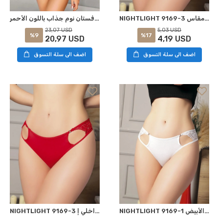
NIGHTLIGHT 9169-3 ملابس داخلية إغرائية بلون أحمر مقاس L-XL
ضوء ليلي 3584 فستان نوم جذاب باللون الأحمر S-M
23,07 USD
5,03 USD
%9
%17
20,97 USD
4,19 USD
اضف الى سلة التسوق
اضف الى سلة التسوق
NIGHTLIGHT 9169-1 السراويل اللانجري الأبيض L-XL
NIGHTLIGHT 9169-3 سروال داخلي إrotik أحمر S-M