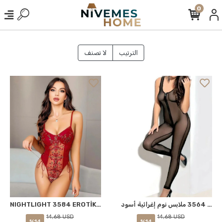
0
الترتيب
لا تصنف
نايت لايت 3564 ملابس نوم إغرائية أسود S-M
NIGHTLIGHT 3584 EROTİK BABYDOOL BORDO L-XL
14,68 USD
14,68 USD
%14
%14