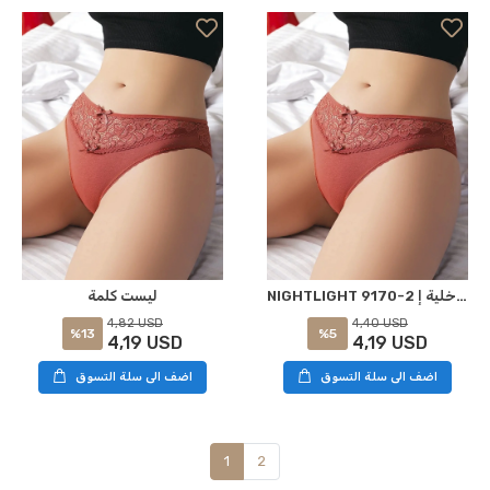
NIGHTLIGHT 9170-2 ملابس داخلية إrotيك Külot كيريميت S-M
ليست كلمة
4,82 USD
4,40 USD
%13
%5
4,19 USD
4,19 USD
اضف الى سلة التسوق
اضف الى سلة التسوق
1
2