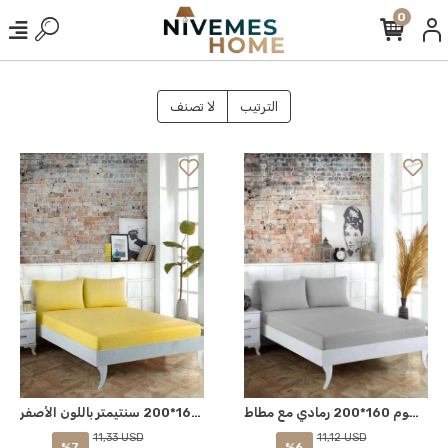
0
الترتيب
لا تصنف
غطاء سرير نيفمشوم 160*200 رمادي مع مطاط.
غطاء السرير الناعم بأربطة 160*200 سنتيمتر باللون الأصفر
11,12 USD
11,33 USD
%6
%7