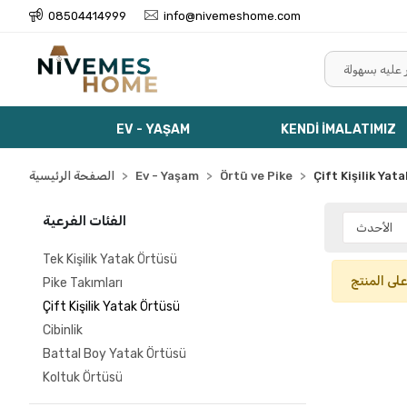
08504414999
info@nivemeshome.com
EV - YAŞAM
KENDİ İMALATIMIZ
Çift Kişilik Yat
Örtü ve Pike
Ev - Yaşam
الصفحة الرئيسية
الفئات الفرعية
Tek Kişilik Yatak Örtüsü
على المنتج
Pike Takımları
Çift Kişilik Yatak Örtüsü
Cibinlik
Battal Boy Yatak Örtüsü
Koltuk Örtüsü