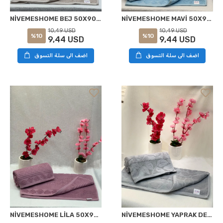
NİVEMESHOME BEJ 50X90 HASGÜL YÜZ HAVLUSU
NİVEMESHOME MAVİ 50X90 HASGÜL YÜZ HAVLUSU
10,49 USD
10,49 USD
%10
%10
9,44 USD
9,44 USD
اضف الى سلة التسوق
اضف الى سلة التسوق
NİVEMESHOME LİLA 50X90 HASGÜL YÜZ HAVLUSU
NİVEMESHOME YAPRAK DESENLİ 50X90 HASGÜL GRİ YÜZ HAVLUSU