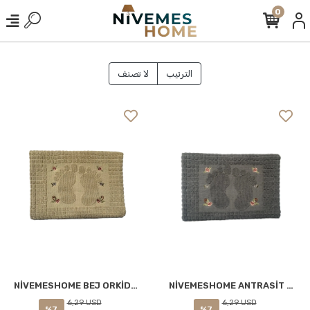
0
الترتيب
لا تصنف
NİVEMESHOME ANTRASİT ORKİDEM AYAK HAVLUSU
NİVEMESHOME BEJ ORKİDEM AYAK HAVLUSU
6,29 USD
6,29 USD
%7
%7