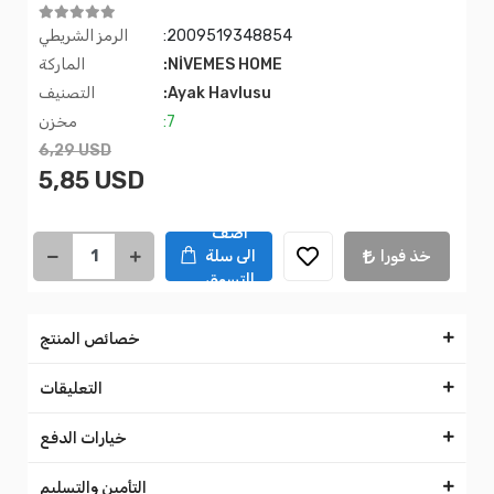
:2009519348854
الرمز الشريطي
:NİVEMES HOME
الماركة
:Ayak Havlusu
التصنيف
:7
مخزن
6,29 USD
5,85 USD
اضف
خذ فورا
الى سلة
التسوق
خصائص المنتج
التعليقات
خيارات الدفع
التأمين والتسليم