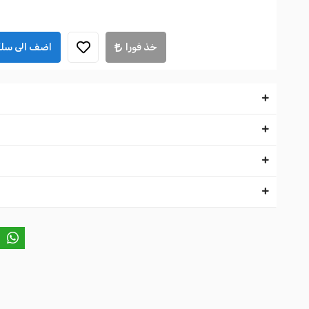
خذ فورا
اضف الى سلة