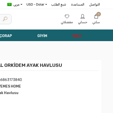
التواصل
المساعدة
تتبع الطلب
USD - Dolar
عربى
0
سلتي
حسابي
مفضلاتي
 ÇORAP
GİYİM
HALI
L ORKİDEM AYAK HAVLUSU
46863173840
VEMES HOME
ak Havlusu