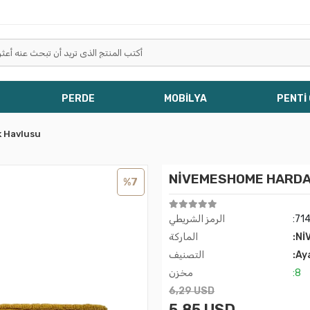
PERDE
MOBİLYA
PENTİ
k Havlusu
NİVEMESHOME HARDA
%7
:71
الرمز الشريطي
:Nİ
الماركة
:Ay
التصنيف
:8
مخزن
6,29 USD
5,85 USD