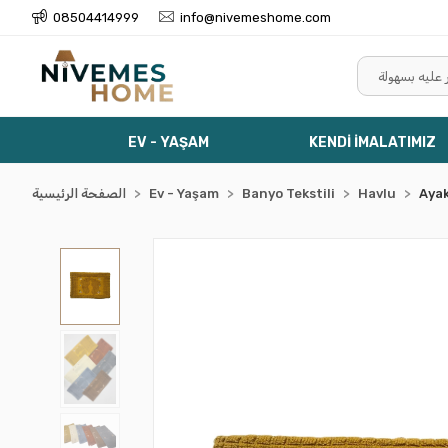
08504414999
info@nivemeshome.com
EV - YAŞAM
KENDİ İMALATIMIZ
Aya
Havlu
Banyo Tekstili
Ev - Yaşam
الصفحة الرئيسية