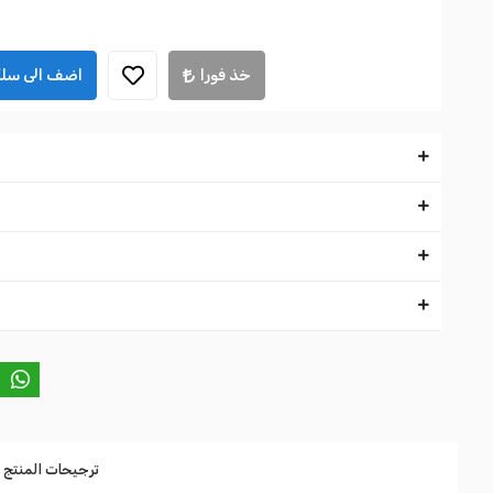
خذ فورا
اضف الى سلة
ترجيحات المنتج