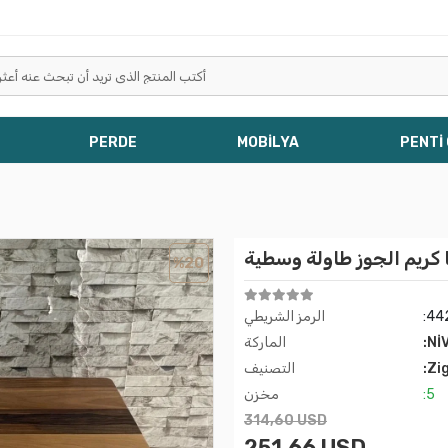
PERDE
MOBİLYA
PENTİ
 كريم الجوز طاولة وسطية
%20
:44
الرمز الشريطي
:Nİ
الماركة
:Zi
التصنيف
:5
مخزن
314,60 USD
251,66 USD