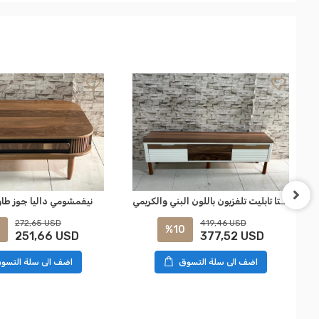
نيفمسهوم إيستا تابليت تلفزيون باللون البني والكريمي
نيفمشومي داليا جوز طا
272,65 USD
419,46 USD
%10
251,66 USD
377,52 USD
اضف الى سلة التسوق
اضف الى سلة التسو