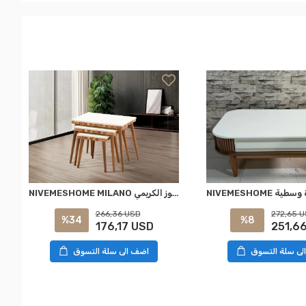
NIVEMESHOME MILANO جدول زيغون الجوز الكريمي
272,65 
266,36 USD
%8
%34
251,6
176,17 USD
لى سلة التسوق
اضف الى سلة التسوق