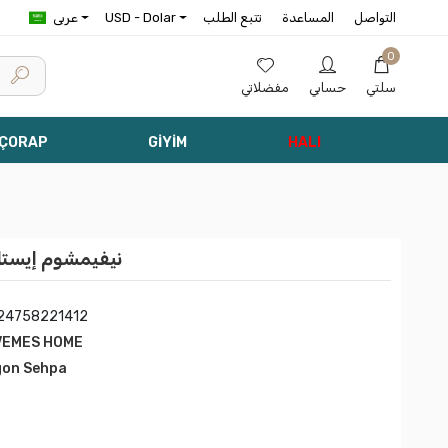
التواصل
المساعدة
تتبع الطلب
USD - Dolar
عربى
0
سلتي
حسابي
مفضلاتي
 ÇORAP
GİYİM
HALI
نيفيمشوم إيستا
24758221412
VEMES HOME
gon Sehpa