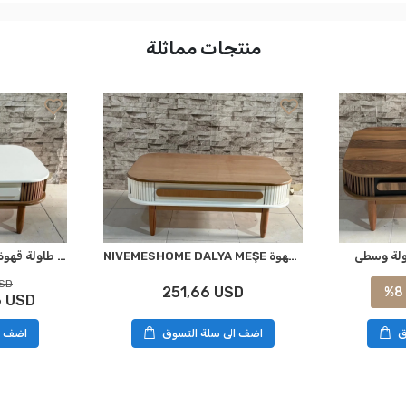
منتجات مماثلة
ولة وسطى
NIVEMESHOME DALYA MEŞE طاولة قهوة
NIVEMESHOME داليا كريم-جوز طاولة قهوة وسطية
USD
251,66 USD
%8
6 USD
ق
اضف الى سلة التسوق
اضف ا