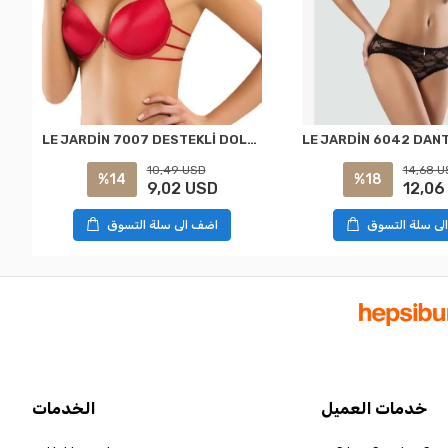
LE JARDİN 7007 DESTEKLİ DOLGULU BİYELİ ARKASI DEKOLTELİ SÜTYEN KIRMIZI
10,49 USD
14,68 U
%14
%18
9,02 USD
12,06
اضف الى سلة التسوق
لى سلة التسوق
خدمات العميل
الخدمات