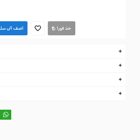
خذ فورا
اضف الى سلة