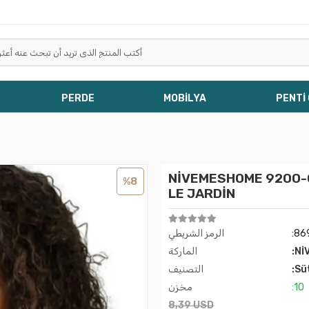
PERDE
MOBİLYA
PENTİ
NİVEMESHOME 92 تول كابلي سوفت C CUP سوتيان أسود BDN:90
%8
LE JARDİN
:86
الرمز الشريطي
:Nİ
الماركة
:Sü
التصنيف
:10
مخزن
8,39 USD