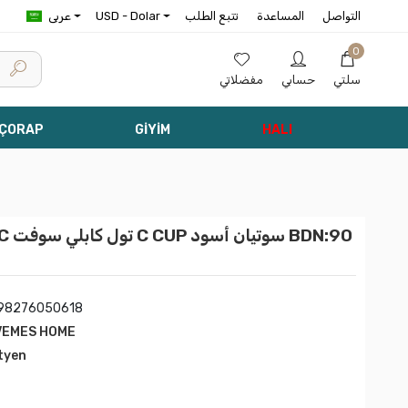
التواصل
المساعدة
تتبع الطلب
USD - Dolar
عربى
0
سلتي
حسابي
مفضلاتي
 ÇORAP
GİYİM
HALI
00-C
98276050618
VEMES HOME
tyen