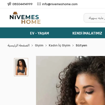
08504414999
info@nivemeshome.com
EV - YAŞAM
KENDİ İMALATIMIZ
Sütyen
Kadın İç Giyim
Giyim
الصفحة الرئيسية