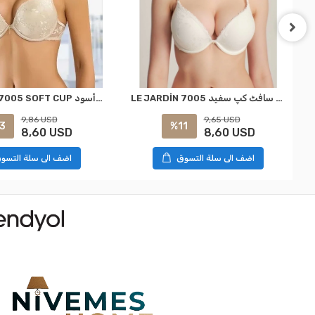
LE JARDİN 7005 SOFT CUP سوتين أسود
LE JARDİN 7005 براٹ سافٹ کپ سفید
9,86 USD
9,65 USD
3
%11
8,60 USD
8,60 USD
اضف الى سلة التسو
اضف الى سلة التسوق