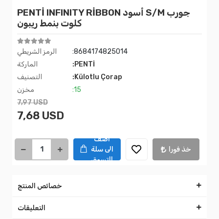
PENTİ INFINITY RİBBON أسود S/M جورب
كلوت بنمط ريبون
:8684174825014
الرمز الشريطي
:PENTİ
الماركة
:Külotlu Çorap
التصنيف
:15
مخزن
7,97 USD
7,68 USD
اضف
خذ فورا
الى سلة
التسوق
خصائص المنتج
التعليقات