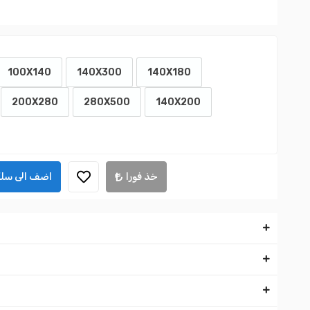
100X140
140X300
140X180
200X280
280X500
140X200
خذ فورا
اضف الى سلة