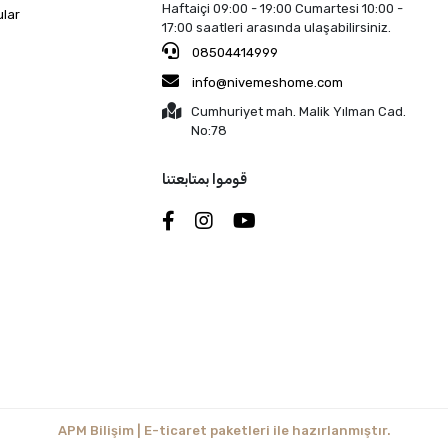
Haftaiçi 09:00 - 19:00 Cumartesi 10:00 -
ular
17:00 saatleri arasında ulaşabilirsiniz.
08504414999
info@nivemeshome.com
Cumhuriyet mah. Malik Yılman Cad.
No:78
قوموا بمتابعتنا
APM Bilişim | E-ticaret paketleri ile hazırlanmıştır.