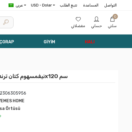
التواصل
المساعدة
تتبع الطلب
USD - Dolar
عربى
0
سلتي
حسابي
مفضلاتي
 ÇORAP
GİYİM
HALI
نيفمسهوم كتان ترند مفرش طاولة أخضر 120x120 سم
12306305956
VEMES HOME
sa Örtüsü
+