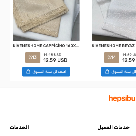
NİVEMESHOME CAPPİCİNO 160X220 KDK FRANSIZ DANTELLİ MASA ÖRTÜSÜ
14,48 USD
14,69 U
%13
%14
12,59 USD
12,59
اضف الى سلة التسوق
لى سلة التسوق
خدمات العميل
الخدمات