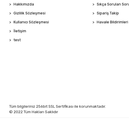
Hakkımızda
Sıkça Sorulan Sor
Gizlilik Sözleşmesi
Sipariş Takip
Kullanıcı Sözleşmesi
Havale Bildirimleri
İletişim
test
Tüm bilgileriniz 256bit SSL Sertifikası ile korunmaktadır.
© 2022
Tüm Hakları Saklıdır