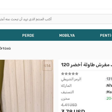
PERDE
MOBİLYA
PENTİ
Örtüsü
%14
:13
الرمز الشريطي
:Nİ
الماركة
:Ma
التصنيف
:20
مخزن
4,41 USD
3,78 USD