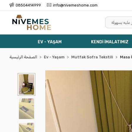
08504414999
info@nivemeshome.com
EV - YAŞAM
KENDİ İMALATIMIZ
Masa 
Mutfak Sofra Tekstili
Ev - Yaşam
الصفحة الرئيسية