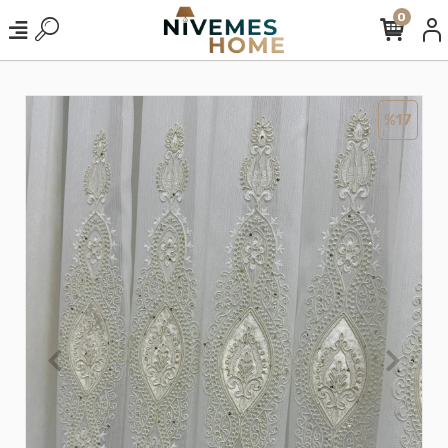
0
%17