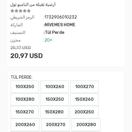
أرضية ثقيلة من البامبو تول
:1732906010232
الرمز الشريطي
:NİVEMES HOME
الماركة
:Tül Perde
التصنيف
:20+
مخزن
25,17 USD
20,97 USD
TÜL PERDE:
100X250
100X260
100X270
100X280
150X250
150X260
150X270
150X280
200X250
200X260
200X270
200X280