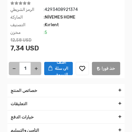
:4293408921374
الرمز الشريطي
:NİVEMES HOME
الماركة
:Kırlent
التصنيف
:5
مخزن
12,58 USD
7,34 USD
اضف
خذ فورا
الى سلة
التسوق
خصائص المنتج
التعليقات
خيارات الدفع
التأمين والتسليم