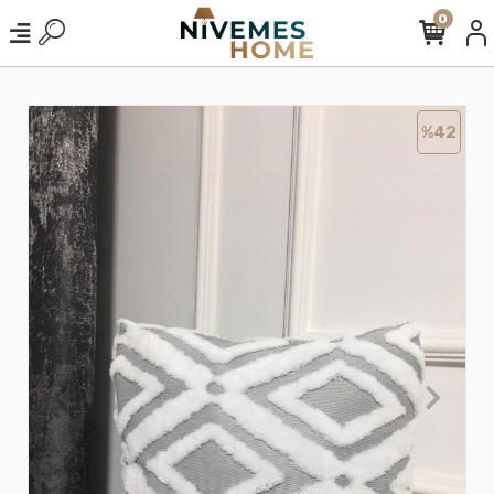
0
%42