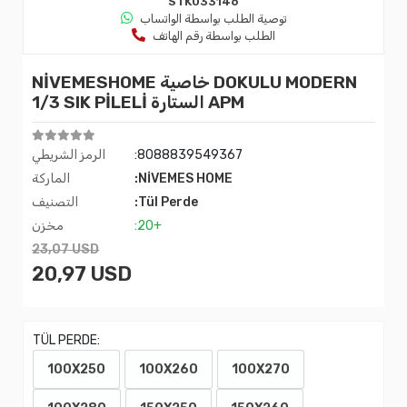
STK033146
توصية الطلب بواسطة الواتساب
الطلب بواسطة رقم الهاتف
NİVEMESHOME خاصية DOKULU MODERN
1/3 SIK PİLELİ الستارة APM
:8088839549367
الرمز الشريطي
:NİVEMES HOME
الماركة
:Tül Perde
التصنيف
:20+
مخزن
23,07 USD
20,97 USD
TÜL PERDE:
100X250
100X260
100X270