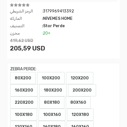
:3179969413392
الرمز الشريطي
:NİVEMES HOME
الماركة
:Stor Perde
التصنيف
:20+
مخزن
419,62 USD
205,59 USD
ZEBRA PERDE:
80X200
100X200
120X200
160X200
180X200
200X200
220X200
80X180
80X160
100X180
100X160
120X180
120X160
160X180
160X160