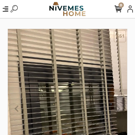
0
%51