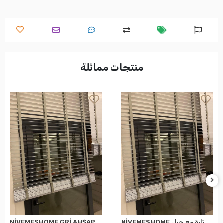
منتجات مماثلة
NİVEMESHOME الستائر الخشبية السوداء بلون أحادي 50 ملم بوابة + ستارة مع حبل
NİVEMESHOME GRİ AHŞAP JALUZİ 50 MM REDÜKTÖRLÜ+KURDELALI PERDE