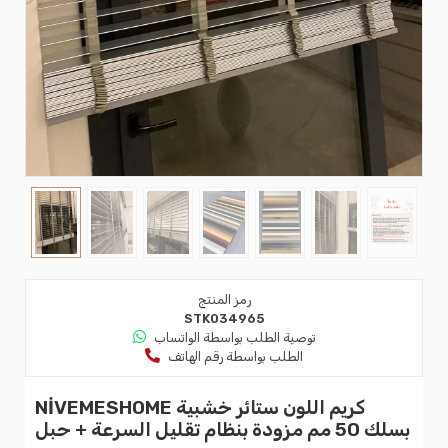
رمز المنتج
STK034965
توصية الطلب بواسطة الواتساب
الطلب بواسطة رقم الهاتف
NİVEMESHOME كريم اللون ستائر خشبية
بسلك 50 مم مزودة بنظام تقليل السرعة + حبل