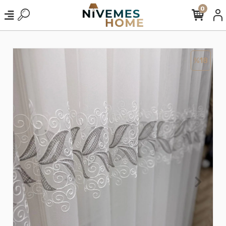
0
%18