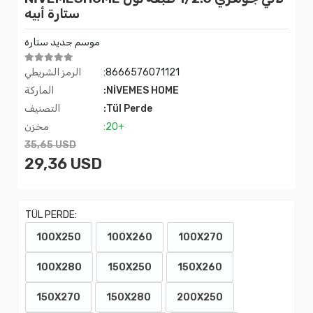
ستارة أبيه
موسم جديد ستارة
:8666576071121
الرمز الشريطي
:NİVEMES HOME
الماركة
:Tül Perde
التصنيف
:20+
مخزن
35,65 USD
29,36 USD
TÜL PERDE:
100X250
100X260
100X270
100X280
150X250
150X260
150X270
150X280
200X250