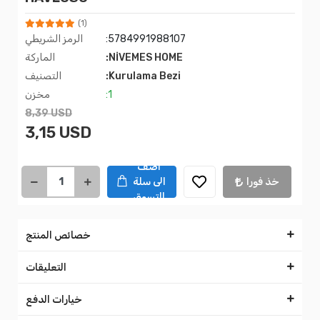
(1)
:5784991988107
الرمز الشريطي
:NİVEMES HOME
الماركة
:Kurulama Bezi
التصنيف
:1
مخزن
8,39 USD
3,15 USD
اضف
خذ فورا
الى سلة
التسوق
خصائص المنتج
التعليقات
خيارات الدفع