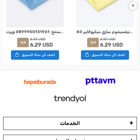
نيفميشوم ساري ميكروفايبر 40x40 قماش SK: 0899900133961 WÜRTH
نيفمزهوم ميكروفيبر أزرق 40×40 قماش رمز المنتج: 0899900131961 ويرث
6,92 USD
6,92 USD
%9
%9
6,29 USD
6,29 USD
اضف الى سلة التسوق
اضف الى سلة التسوق
الخدمات