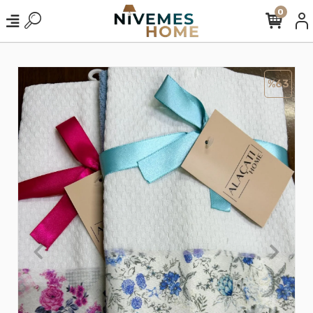
0
%63