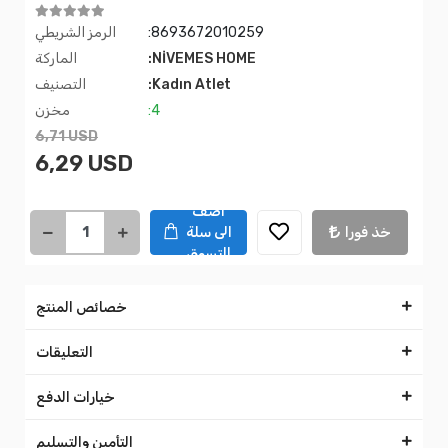
:8693672010259
الرمز الشريطي
:NİVEMES HOME
الماركة
:Kadın Atlet
التصنيف
:4
مخزن
6,71 USD
6,29 USD
اضف
خذ فورا
الى سلة
التسوق
خصائص المنتج
التعليقات
خيارات الدفع
التأمين والتسليم