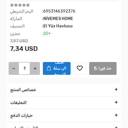
:6953146392376
الرمز الشريطي
:NİVEMES HOME
الماركة
:El Yüz Havlusu
التصنيف
:20+
مخزن
7,97 USD
7,34 USD
اضف
خذ فورا
الى سلة
التسوق
خصائص المنتج
التعليقات
خيارات الدفع