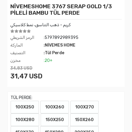
NİVEMESHOME 3767 SERAP GOLD 1/3
PİLELİ BAMBU TÜL PERDE
كريم - ذهب التناسق، نمط كلاسيكي
الرمز الشريطي
:5797892989395
الماركة
:NİVEMES HOME
التصنيف
:Tül Perde
مخزن
:20+
34,83 USD
31,47 USD
TÜL PERDE:
100X250
100X260
100X270
100X280
150X250
150X260