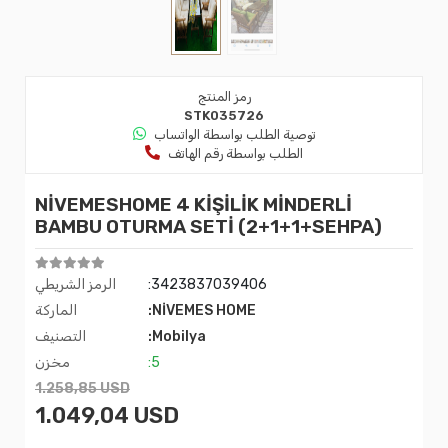
رمز المنتج
STK035726
توصية الطلب بواسطة الواتساب
الطلب بواسطة رقم الهاتف
NİVEMESHOME 4 KİŞİLİK MİNDERLİ
BAMBU OTURMA SETİ (2+1+1+SEHPA)
:3423837039406
الرمز الشريطي
:NİVEMES HOME
الماركة
:Mobilya
التصنيف
:5
مخزن
1.258,85 USD
1.049,04 USD