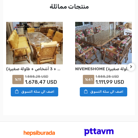
منتجات مماثلة
NIVEMESHOME مجموعة جلوس بامبو بوجادي مع وسائد لـ 8 أشخاص (8 كراسي + طاولة صغيرة)
نيفيمس هوم 7 شخصية مزودة بومبو مع مجموعة مقاعد (4 كراسي + 3 أشخاص + طاولة صغيرة)
1.888,28 USD
1.888,28 USD
%41
%11
1.111,99 USD
1.678,47 USD
اضف الى سلة التسوق
اضف الى سلة التسوق