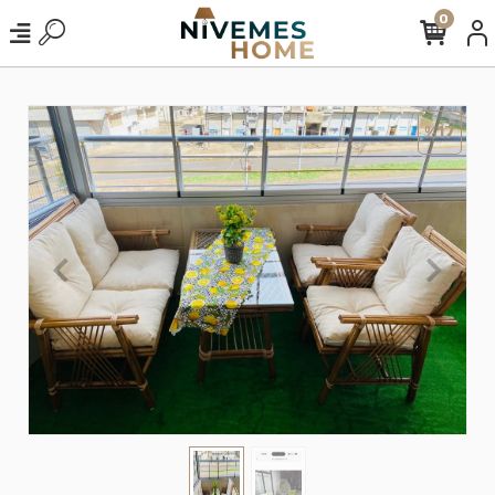
0
%17