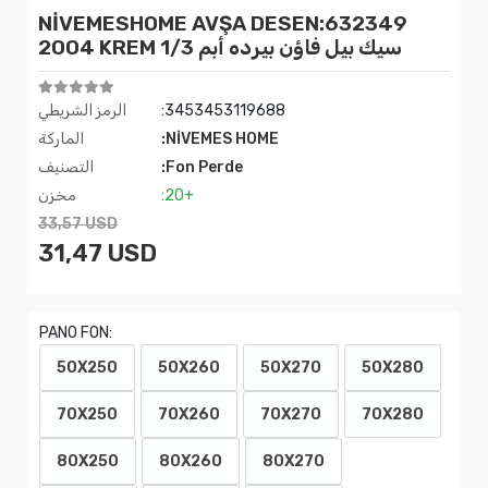
NİVEMESHOME AVŞA DESEN:632349
2004 KREM 1/3 سيك بيل فاؤن بيرده أبم
:3453453119688
الرمز الشريطي
:NİVEMES HOME
الماركة
:Fon Perde
التصنيف
:20+
مخزن
33,57 USD
31,47 USD
PANO FON:
50X250
50X260
50X270
50X280
70X250
70X260
70X270
70X280
80X250
80X260
80X270