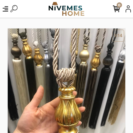
0
%14