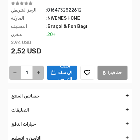
:8164732822612
الرمز الشريطي
:NİVEMES HOME
الماركة
:Braçol & Fon Bağı
التصنيف
:20+
مخزن
2,94 USD
2,52 USD
اضف
خذ فورا
الى سلة
التسوق
خصائص المنتج
التعليقات
خيارات الدفع
التأمين والتسليم