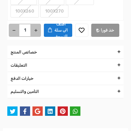
100X260
100X270
اضف
خذ فورا
الى سلة
التسوق
خصائص المنتج
التعليقات
خيارات الدفع
التأمين والتسليم