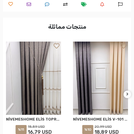
منتجات مماثلة
NİVEMESHOME ELİS TOPRAK FON PERDE 1/3 SIK PİLELİ PERDE APM
NİVEMESHOME ELİS V-101 FON PERDE 1/3 SIK PİLELİ PERDE APM
18,89 USD
20,99 USD
%11
%10
16,79 USD
18,89 USD