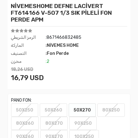
NİVEMESHOME DEFNE LACİVERT
FT614166 V-507 1/3 SIK PİLELİ FON
PERDE APM
:8671466832485
الرمز الشريطي
:NİVEMES HOME
الماركة
:Fon Perde
التصنيف
:2
مخزن
18,26 USD
16,79 USD
PANO FON:
50X250
50X260
50X270
80X250
80X260
80X270
90X250
90X260
90X270
100X250