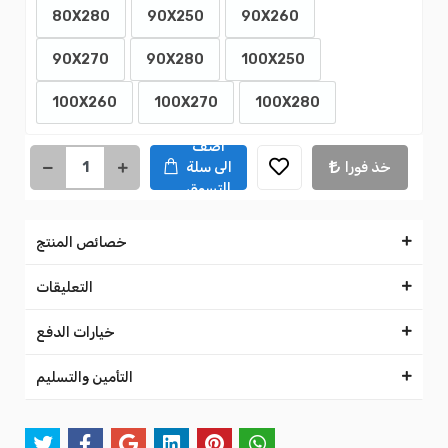
80X280
90X250
90X260
90X270
90X280
100X250
100X260
100X270
100X280
اضف
خذ فورا
الى سلة
التسوق
خصائص المنتج
التعليقات
خيارات الدفع
التأمين والتسليم