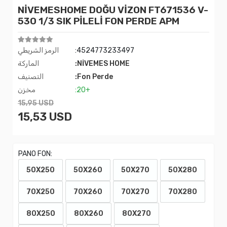
NİVEMESHOME DOĞU VİZON FT671536 V-
530 1/3 SIK PİLELİ FON PERDE APM
:4524773233497
الرمز الشريطي
:NİVEMES HOME
الماركة
:Fon Perde
التصنيف
:20+
مخزن
15,95 USD
15,53 USD
PANO FON:
50X250
50X260
50X270
50X280
70X250
70X260
70X270
70X280
80X250
80X260
80X270